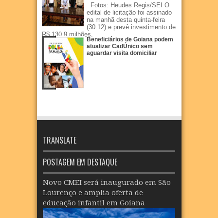
Fotos: Heudes Regis/SEI O
edital de licitação foi assinado
na manhã desta quinta-feira
(30.12) e prevê investimento de
R$ 130,9 milhões.
Beneficiários de Goiana podem
atualizar CadÚnico sem
aguardar visita domiciliar
TRANSLATE
POSTAGEM EM DESTAQUE
Novo CMEI será inaugurado em São
Lourenço e amplia oferta de
educação infantil em Goiana