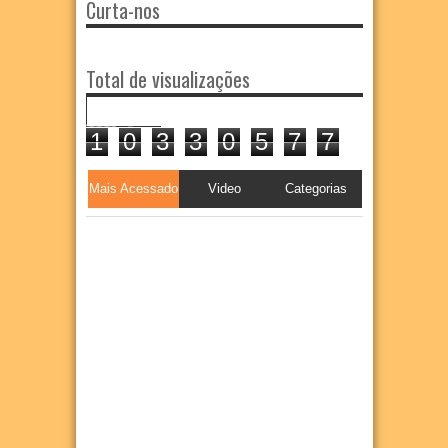
Curta-nos
Total de visualizações
1
0
3
3
0
5
7
7
Mais Acessado
Video
Categorias