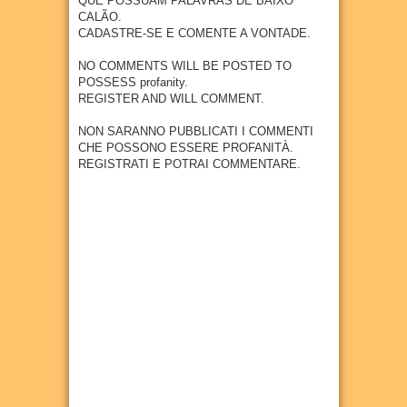
QUE POSSUAM PALAVRAS DE BAIXO
15
que
diagn
indúst
CALÃO.
anos
receb
óstico
ria em
CADASTRE-SE E COMENTE A VONTADE.
erá
04
Aug
2026
preco
Goian
empr
ce do
a
NO COMMENTS WILL BE POSTED TO
esa
câncer
POSSESS profanity.
27
Jul
2026
metal
REGISTER AND WILL COMMENT.
27
Jul
2026
úrgica
com
NON SARANNO PUBBLICATI I COMMENTI
previs
CHE POSSONO ESSERE PROFANITÀ.
ão de
REGISTRATI E POTRAI COMMENTARE.
300
empr
egos
20
Jul
2026