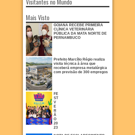
Visitantes no Mundo
Mais Visto
GOIANA RECEBE PRIMEIRA
CLÍNICA VETERINÁRIA
PÚBLICA DA MATA NORTE DE
PERNAMBUCO
Prefeito Marcílio Régio realiza
visita técnica à área que
receberá empresa metalúrgica
com previsão de 300 empregos
FE
ST
V
E
R
Ã
O
20
23