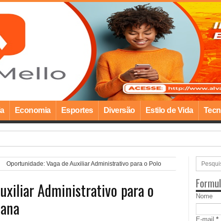
ia
Economia
Esportes
Diversão
Estilo de Vida
Tecn
gio visita
Oportunidade: Vaga de Auxiliar Administrativo para o Polo
Formul
uxiliar Administrativo para o
Nome
iana
E-mail
*