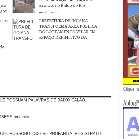
ica
Branco, no Baldo do Rio
egos
26
Jun
2026
rios
PREFEITURA DE GOIANA
TRANSFORMA ÁREA PÚBLICA
e
DO LOTEAMENTO VILAR EM
ESPAÇO DEFINITIVO DA
COMUNIDADE
 de
08
Apr
2026
Clique n
UE POSSUAM PALAVRAS DE BAIXO CALÃO.
AblogP
SS profanity.
 CHE POSSONO ESSERE PROFANITÀ. REGISTRATI E