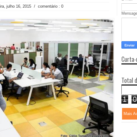
ira, julho 16, 2015
/
comentário : 0
Mensag
Curta-
Total 
1
0
Mais A