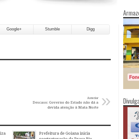
Armaz
Google+
Stumble
Digg
»
Anterior
Divulg
Descaso: Governo do Estado não dá a
iza
Prefeitura de Goiana inicia
reestruturação da Praça Rio