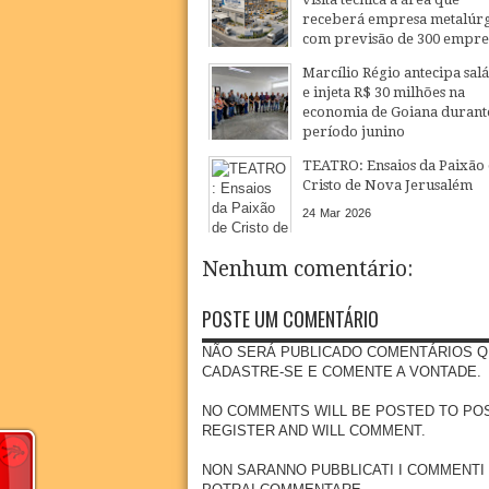
receberá empresa metalúrg
com previsão de 300 empr
20
Jul
2026
Marcílio Régio antecipa salá
e injeta R$ 30 milhões na
economia de Goiana durant
período junino
22
Jun
2026
TEATRO: Ensaios da Paixão
Cristo de Nova Jerusalém
24
Mar
2026
Nenhum comentário:
POSTE UM COMENTÁRIO
NÃO SERÁ PUBLICADO COMENTÁRIOS Q
CADASTRE-SE E COMENTE A VONTADE.
NO COMMENTS WILL BE POSTED TO POSSE
REGISTER AND WILL COMMENT.
NON SARANNO PUBBLICATI I COMMENTI