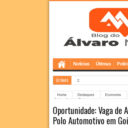
Notícias
Últimas
Políc
ÚLTIMAS
Prefeito Marcílio Ré
2:58 PM
Home
Destaques
Economia
Automotivo em Goiana
Oportunidade: Vaga de A
Polo Automotivo em Go