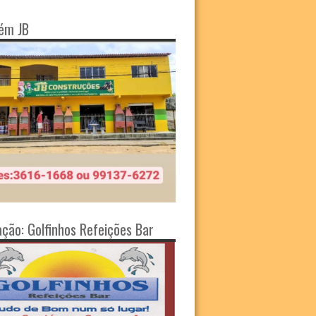
ém JB
ação: Golfinhos Refeições Bar