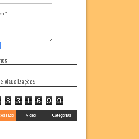
em
*
nos
de visualizações
3
3
1
6
9
9
cessado
Video
Categorias