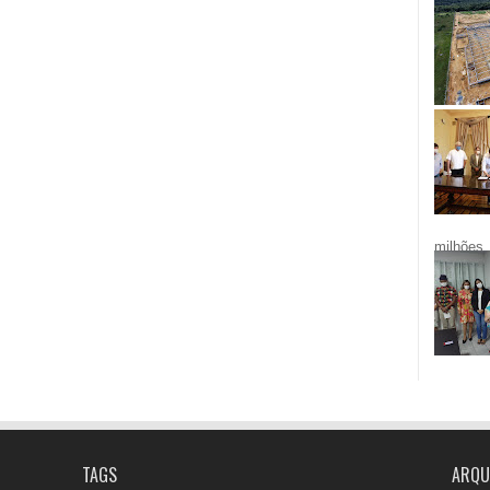
milhões.
TAGS
ARQU