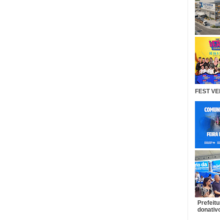
FEST VE
Prefeit
donativo