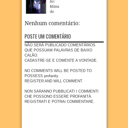
ão:
a Pe.
Morto
Louvo
Povoa
Missa
Limac
manté
r,
ção de
de
êdo
m
Adora
São
Encer
como
tradiç
ção e
Loure
ramen
Nenhum comentário:
bispo
ão
Missão
nço
to da
auxili
pelas
com a
Festa
21
May
2018
ar
ruas
POSTE UM COMENTÁRIO
partici
de
para
de
pação
Nossa
Olinda
Ponta
NÃO SERÁ PUBLICADO COMENTÁRIOS
da
Senho
e
de
QUE POSSUAM PALAVRAS DE BAIXO
Canto
ra do
Recife,
Pedra
CALÃO.
ra
Ó em
em
s
CADASTRE-SE E COMENTE A VONTADE.
Eliana
Ponta
Perna
Ribeir
30
Mar
2018
de
mbuc
NO COMMENTS WILL BE POSTED TO
o
Pedra
o
POSSESS profanity.
s PE
28
May
2019
REGISTER AND WILL COMMENT.
04
Apr
2018
02
Feb
2018
NON SARANNO PUBBLICATI I COMMENTI
CHE POSSONO ESSERE PROFANITÀ.
REGISTRATI E POTRAI COMMENTARE.