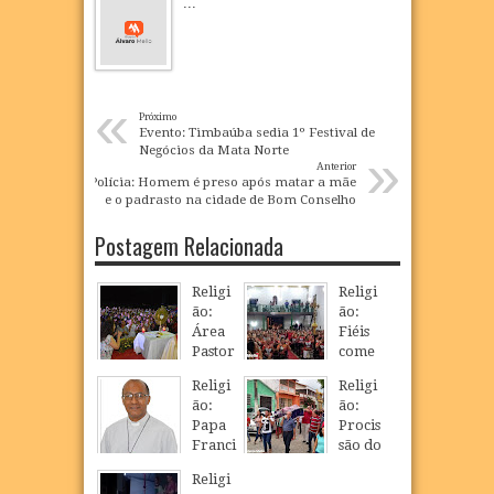
...
«
Próximo
Evento: Timbaúba sedia 1º Festival de
»
Negócios da Mata Norte
Anterior
Polícia: Homem é preso após matar a mãe
e o padrasto na cidade de Bom Conselho
Postagem Relacionada
Religi
Religi
ão:
ão:
Área
Fiéis
Pastor
come
al
mora
Religi
Religi
realiz
m a
ão:
ão:
ou o
festa
Papa
Procis
3º
de
Franci
são do
Congr
Pentec
sco
Senho
esso
ostes
Religi
nomei
r
de
em