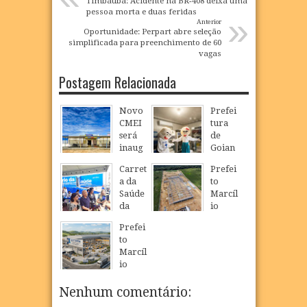
Timbaúba: Acidente na BR-408 deixa uma
pessoa morta e duas feridas
»
Anterior
Oportunidade: Perpart abre seleção
simplificada para preenchimento de 60
vagas
Postagem Relacionada
Novo
Prefei
CMEI
tura
será
de
inaug
Goian
urado
a
Carret
Prefei
em
realiz
a da
to
São
a
Saúde
Marcíl
Loure
Camp
da
io
nço e
anha
Mulhe
Régio
ampli
de
Prefei
r
visita
a
Multiv
to
inicia
obras
oferta
acinaç
Marcíl
atendi
da
de
ão
io
mento
Dragã
educa
para
Régio
s em
o e
ção
crianç
realiz
Nenhum comentário:
Goian
acom
infanti
as e
a
a com
panha