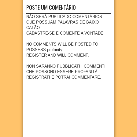
l em
adoles
visita
foco
impla
POSTE UM COMENTÁRIO
Goian
centes
técnic
na
ntação
a
meno
a à
preve
de
NÃO SERÁ PUBLICADO COMENTÁRIOS
res de
área
04
Aug
2026
nção e
nova
QUE POSSUAM PALAVRAS DE BAIXO
15
que
diagn
indúst
CALÃO.
anos
receb
óstico
ria em
CADASTRE-SE E COMENTE A VONTADE.
erá
04
Aug
2026
preco
Goian
empr
ce do
a
NO COMMENTS WILL BE POSTED TO
esa
câncer
POSSESS profanity.
27
Jul
2026
metal
REGISTER AND WILL COMMENT.
27
Jul
2026
úrgica
com
NON SARANNO PUBBLICATI I COMMENTI
previs
CHE POSSONO ESSERE PROFANITÀ.
ão de
REGISTRATI E POTRAI COMMENTARE.
300
empr
egos
20
Jul
2026