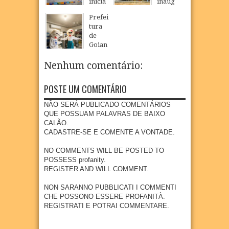
inicia
inaug
a fé,
CMEI
constr
urado
tradiç
EM
Prefei
ução
em
ão e
POVO
tura
de
São
cultur
AÇÃO
de
nova
Loure
a na
DE
Goian
escola
nço e
comu
SÃO
a
públic
ampli
nidad
LOUR
realiz
Nenhum comentário:
a com
a
e
ENÇO
a
piscin
oferta
quilo
Camp
07
Aug
2026
a e
de
POSTE UM COMENTÁRIO
mbola
anha
quadr
educa
de
de
a em
ção
NÃO SERÁ PUBLICADO COMENTÁRIOS
Goian
Multiv
Povoa
infanti
QUE POSSUAM PALAVRAS DE BAIXO
a
acinaç
ção de
l em
CALÃO.
ão
07
Aug
2026
São
Goian
CADASTRE-SE E COMENTE A VONTADE.
para
Loure
a
crianç
nço
NO COMMENTS WILL BE POSTED TO
04
Aug
2026
as e
POSSESS profanity.
07
Aug
2026
adoles
REGISTER AND WILL COMMENT.
centes
meno
NON SARANNO PUBBLICATI I COMMENTI
res de
CHE POSSONO ESSERE PROFANITÀ.
15
REGISTRATI E POTRAI COMMENTARE.
anos
04
Aug
2026