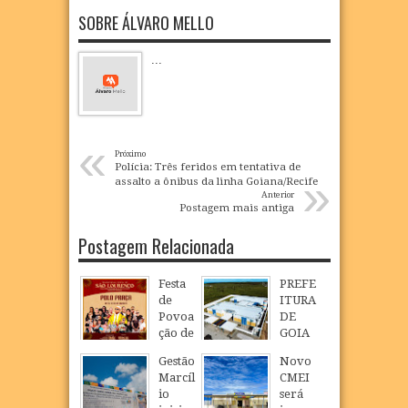
SOBRE ÁLVARO MELLO
...
«
Próximo
Polícia: Três feridos em tentativa de
»
assalto a ônibus da linha Goiana/Recife
Anterior
Postagem mais antiga
Postagem Relacionada
Festa
PREFE
de
ITURA
Povoa
DE
ção de
GOIA
São
NA
Gestão
Novo
Loure
INAU
Marcíl
CMEI
nço
GURA
io
será
celebr
NOVO