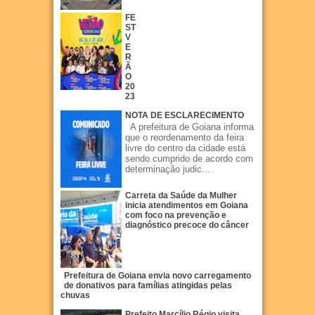
FE
ST
V
E
R
Ã
O
20
23
NOTA DE ESCLARECIMENTO
A prefeitura de Goiana informa
que o reordenamento da feira
livre do centro da cidade está
sendo cumprido de acordo com
determinação judic...
Carreta da Saúde da Mulher
inicia atendimentos em Goiana
com foco na prevenção e
diagnóstico precoce do câncer
Prefeitura de Goiana envia novo carregamento
de donativos para famílias atingidas pelas
chuvas
Prefeito Marcílio Régio visita