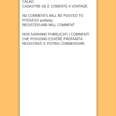
diagn
indúst
CALÃO.
anos
receb
óstico
ria em
CADASTRE-SE E COMENTE A VONTADE.
erá
04
Aug
2026
preco
Goian
empr
ce do
a
NO COMMENTS WILL BE POSTED TO
esa
câncer
POSSESS profanity.
27
Jul
2026
metal
REGISTER AND WILL COMMENT.
27
Jul
2026
úrgica
com
NON SARANNO PUBBLICATI I COMMENTI
previs
CHE POSSONO ESSERE PROFANITÀ.
ão de
REGISTRATI E POTRAI COMMENTARE.
300
empr
egos
20
Jul
2026