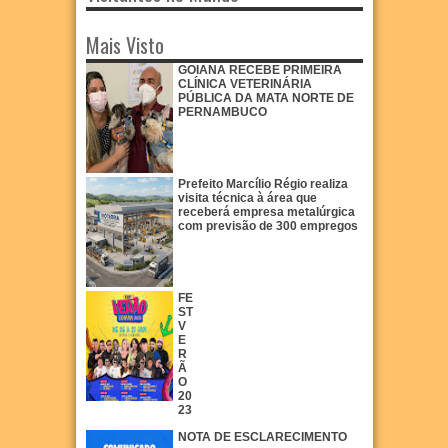
Mais Visto
GOIANA RECEBE PRIMEIRA
CLÍNICA VETERINÁRIA
PÚBLICA DA MATA NORTE DE
PERNAMBUCO
Prefeito Marcílio Régio realiza
visita técnica à área que
receberá empresa metalúrgica
com previsão de 300 empregos
FE
ST
V
E
R
Ã
O
20
23
NOTA DE ESCLARECIMENTO