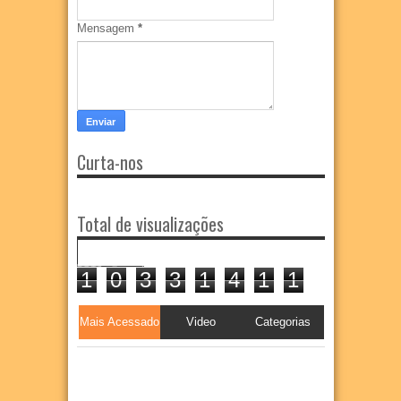
Mensagem
*
Curta-nos
Total de visualizações
1
0
3
3
1
4
1
1
Mais Acessado
Video
Categorias