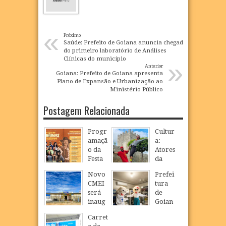
«
Próximo
Saúde: Prefeito de Goiana anuncia chegada
do primeiro laboratório de Análises
Clínicas do município
»
Anterior
Goiana: Prefeito de Goiana apresenta
Plano de Expansão e Urbanização ao
Ministério Público
Postagem Relacionada
Progr
Cultur
amaçã
a:
o da
Atores
Festa
da
33ª
Paixã
Novo
Prefei
Festa
o de
CMEI
tura
das
Cristo
será
de
Heroi
de
inaug
Goian
nas de
Nova
urado
a
Tajuc
Jerusa
Carret
em
realiz
upapo
lém