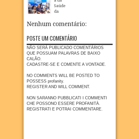
a da
São
a
come
Saúde
17
Apr
2026
Loure
Camp
mora
da
nço e
anha
m Dia
Mulhe
ampli
de
do
r
Nenhum comentário:
a
Multiv
Circo
inicia
oferta
acinaç
atendi
27
Mar
2024
de
ão
POSTE UM COMENTÁRIO
mento
educa
para
s em
ção
crianç
NÃO SERÁ PUBLICADO COMENTÁRIOS
Goian
infanti
as e
QUE POSSUAM PALAVRAS DE BAIXO
a com
l em
adoles
CALÃO.
foco
Goian
centes
CADASTRE-SE E COMENTE A VONTADE.
na
a
meno
preve
res de
NO COMMENTS WILL BE POSTED TO
04
Aug
2026
nção e
15
POSSESS profanity.
diagn
anos
REGISTER AND WILL COMMENT.
óstico
04
Aug
2026
preco
NON SARANNO PUBBLICATI I COMMENTI
ce do
CHE POSSONO ESSERE PROFANITÀ.
câncer
REGISTRATI E POTRAI COMMENTARE.
27
Jul
2026